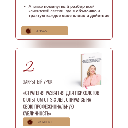
А также
поминутный разбор
всей
клиентской сессии, где я
объясняю
и
трактую каждое свое слово и действие
3 ЧАСА
ЗАКРЫТЫЙ УРОК
«СЕКРЕТЫ ЧАСТНОЙ ПРАКТИКИ ЕКАТЕРИНЫ МАКАРОВОЙ:
«СТРАТЕГИЯ РАЗВИТИЯ ДЛЯ ПСИХОЛОГОВ
ОТ СТУДЕНТКИ-ЭМИГРАНТКИ ДО ВИЦЕ-ПРЕЗИДЕНТА
ОППЛ»
С ОПЫТОМ ОТ 3-Х ЛЕТ, ОПИРАЯСЬ НА
СВОЮ ПРОФЕССИОНАЛЬНУЮ
СУБЛИЧНОСТЬ»
35 МИНУТ